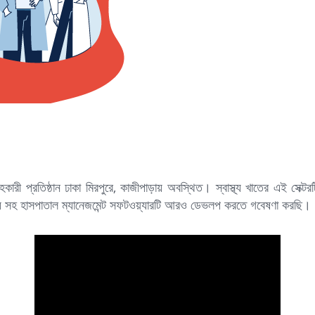
রী প্রতিষ্ঠান ঢাকা মিরপুরে, কাজীপাড়ায় অবস্থিত। স্বাস্থ্য খাতের এই সেক্টর
সহ হাসপাতাল ম্যানেজমেন্ট সফটওয়্যারটি আরও ডেভলপ করতে গবেষণা করছি।