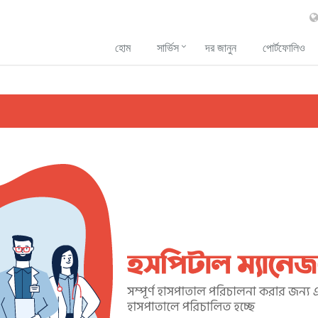
হোম
সার্ভিস
দর জানুন
পোর্টফোলিও