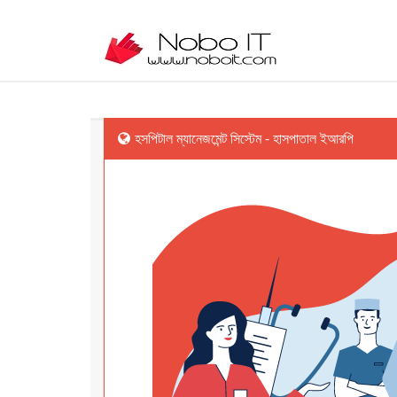
হসপিটাল ম্যানেজমেন্ট সিস্টেম - হাসপাতাল ইআরপি