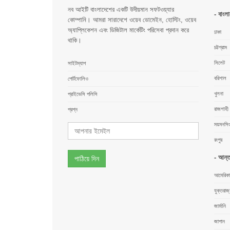
নব আইটি বাংলাদেশের একটি উদীয়মান সফটওয়্যার
- বাংল
কোম্পানি। আমরা সারাদেশে ওয়েব ডোমেইন, হোস্টিং, ওয়েব
অ্যাপ্লিকেশন এবং ডিজিটাল মার্কেটিং পরিসেবা প্রদান করে
ঢাকা
থাকি।
চট্টগ্রাম
সিলেট
সাইটম্যাপ
বরিশাল
পোর্টফোলিও
খুলনা
প্রাইভেসি পলিসি
রাজশাহী
প্রশ্ন
ময়মনসি
রংপুর
- আন্ত
পাঠিয়ে দিন
আমেরিকা
যুক্তরাজ
জার্মানি
জাপান