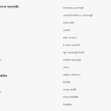
াদেশের অভ্যন্তরীন
সফটওয়্যার ডেভেলপমেন্ট
ওয়েবসাইট ডিজাইন ও ডেভেলপমেন্ট
সার্ভার হোস্টিং
ডোমেইন
বাল্ক এসএমএস
ই-কমার্স ওয়েবসাইট
স্কুল ম্যানেজমেন্ট সিস্টেম
ংহ
হসপিটাল ম্যানেজমেন্ট
এসইও
মোবাইল এপ্লিকেশন
র্জাতিক
সিসিটিভি
ফেসবুক মার্কেটিং
্য
সাইবার সিকিউরিটি
ইলেক্ট্রনিক্স