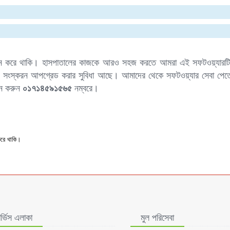
াধান করে থাকি। হাসপাতালের কাজকে আরও সহজ করতে আমরা এই সফটওয়্যারটি স
ং সংস্করন আপগ্রেড করার সুবিধা আছে। আমাদের থেকে সফটওয়্যার সেবা পেতে দ
োন করুন
০১৭১৪৫৯১৫৬৫
নম্বরে।
করে থাকি।
ার্ভিস এলাকা
মুল পরিসেবা