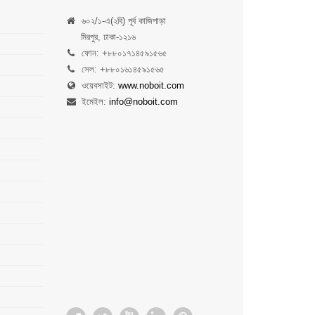
৬০২/১-এ(২বি) পূর্ব কাজিপাড়া
মিরপুর, ঢাকা-১২১৬
ফোন: +৮৮০১৭১৪৫৯১৫৬৫
সেল: +৮৮০১৬১৪৫৯১৫৬৫
ওয়েবসাইট:
www.noboit.com
ইমেইল:
info@noboit.com