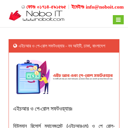
ফোনঃ ০১৭১৪-৫৯১৫৬৫
ইমেইলঃ
info@noboit.com
Toggle
navigat
এইচআর ও পে-রোল সফটওয়্যার - নব আইটি, ঢাকা, বাংলাদেশ
এইচআর ও পে-রোল সফটওয়্যারঃ
হিউম্যান রিসোর্স ম্যানেজমেন্ট (এইচআরএম) ও পে রোল-