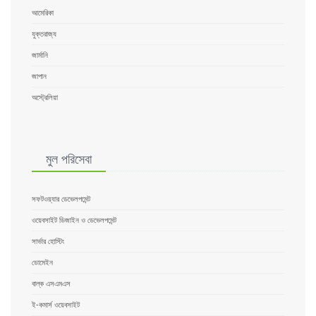
আমেরিকা
যুক্তরাজ্য
জার্মানি
জাপান
অস্ট্রেলিয়া
মুল পরিসেবা
সফটওয়্যার ডেভেলপমেন্ট
ওয়েবসাইট ডিজাইন ও ডেভেলপমেন্ট
সার্ভার হোস্টিং
ডোমেইন
বাল্ক এসএমএস
ই-কমার্স ওয়েবসাইট