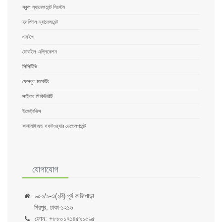
স্কুল ম্যানেজমেন্ট সিস্টেম
হসপিটাল ম্যানেজমেন্ট
এসইও
মোবাইল এপ্লিকেশন
সিসিটিভি
ফেসবুক মার্কেটিং
সাইবার সিকিউরিটি
ইলেক্ট্রনিক্স
কাস্টমাইজড সফটওয়্যার ডেভেলপমেন্ট
যোগাযোগ
৬০২/১-এ(২বি) পূর্ব কাজিপাড়া
মিরপুর, ঢাকা-১২১৬
ফোন: +৮৮০১৭১৪৫৯১৫৬৫