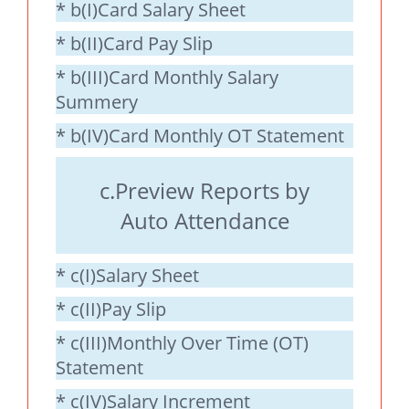
* b(I)Card Salary Sheet
* b(II)Card Pay Slip
* b(III)Card Monthly Salary
Summery
* b(IV)Card Monthly OT Statement
c.Preview Reports by
Auto Attendance
* c(I)Salary Sheet
* c(II)Pay Slip
* c(III)Monthly Over Time (OT)
Statement
* c(IV)Salary Increment