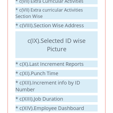
* c(VII) Extra Curricular Activities
* c(VII) Extra curricular Activities
Section Wise
* c(VIII).Section Wise Address
c(IX).Selected ID wise
Picture
* c(X).Last Increment Reports
* c(XI).Punch Time
* c(XII).Increment info by ID
Number
* c(XIII).Job Duration
* c(XIV).Employee Dashboard