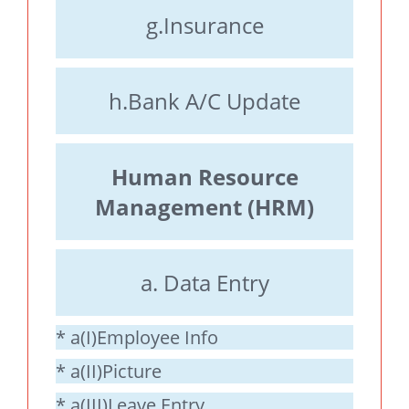
g.Insurance
h.Bank A/C Update
Human Resource
Management (HRM)
a. Data Entry
* a(I)Employee Info
* a(II)Picture
* a(III)Leave Entry