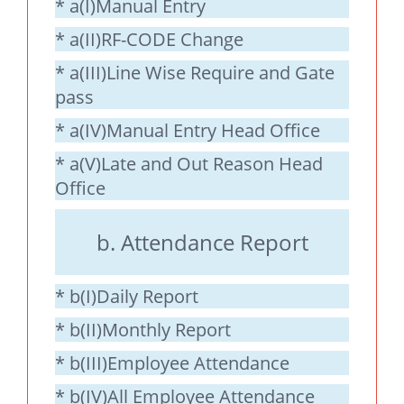
* a(I)Manual Entry
* a(II)RF-CODE Change
* a(III)Line Wise Require and Gate
pass
* a(IV)Manual Entry Head Office
* a(V)Late and Out Reason Head
Office
b. Attendance Report
* b(I)Daily Report
* b(II)Monthly Report
* b(III)Employee Attendance
* b(IV)All Employee Attendance