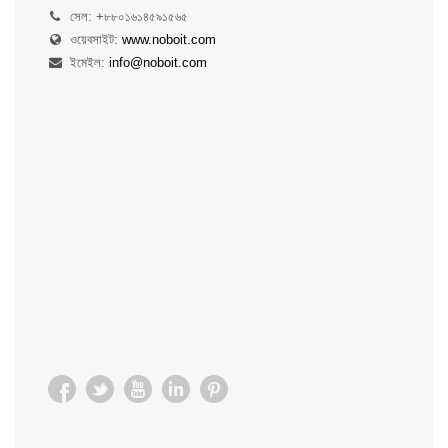
সেল: +৮৮০১৬১৪৫৯১৫৬৫
ওয়েবসাইট:
www.noboit.com
ইমেইল:
info@noboit.com