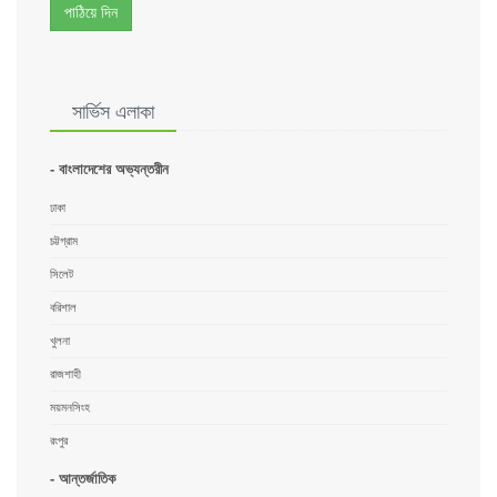
পাঠিয়ে দিন
সার্ভিস এলাকা
- বাংলাদেশের অভ্যন্তরীন
ঢাকা
চট্টগ্রাম
সিলেট
বরিশাল
খুলনা
রাজশাহী
ময়মনসিংহ
রংপুর
- আন্তর্জাতিক