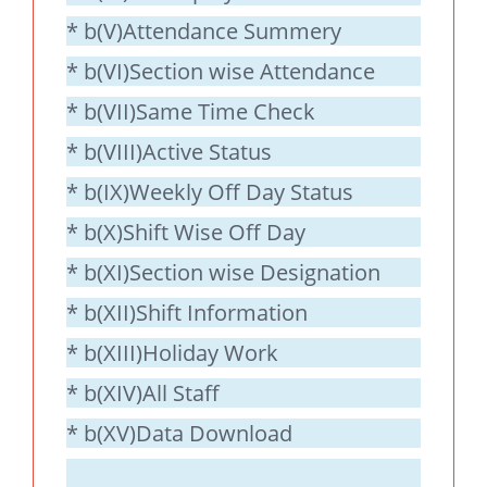
* b(V)Attendance Summery
* b(VI)Section wise Attendance
* b(VII)Same Time Check
* b(VIII)Active Status
* b(IX)Weekly Off Day Status
* b(X)Shift Wise Off Day
* b(XI)Section wise Designation
* b(XII)Shift Information
* b(XIII)Holiday Work
* b(XIV)All Staff
* b(XV)Data Download