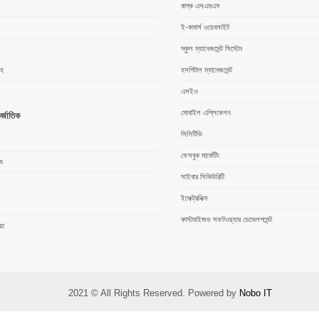
বাল্ক এসএমএস
ই-কমার্স ওয়েবসাইট
স্কুল ম্যানেজমেন্ট সিস্টেম
ংহ
হসপিটাল ম্যানেজমেন্ট
এসইও
মোবাইল এপ্লিকেশন
র্জাতিক
সিসিটিভি
ফেসবুক মার্কেটিং
্য
সাইবার সিকিউরিটি
ইলেক্ট্রনিক্স
কাস্টমাইজড সফটওয়্যার ডেভেলপমেন্ট
য়া
2021 © All Rights Reserved. Powered by
Nobo IT