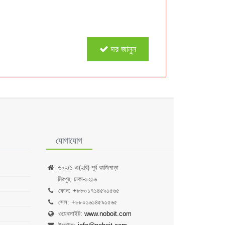
দর জানুন
যোগাযোগ
৬০২/১-এ(২বি) পূর্ব কাজিপাড়া
মিরপুর, ঢাকা-১২১৬
ফোন: +৮৮০১৭১৪৫৯১৫৬৫
সেল: +৮৮০১৬১৪৫৯১৫৬৫
ওয়েবসাইট:
www.noboit.com