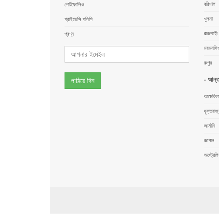
বরিশাল
পোর্টফোলিও
খুলনা
প্রাইভেসি পলিসি
রাজশাহী
প্রশ্ন
ময়মনসি
রংপুর
- আন্ত
পাঠিয়ে দিন
আমেরিকা
যুক্তরাজ
জার্মানি
জাপান
অস্ট্রেলি