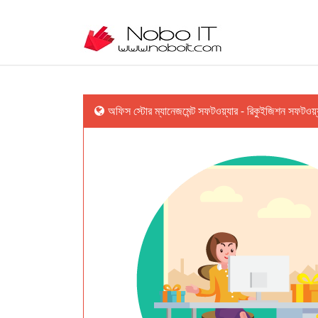
অফিস স্টোর ম্যানেজমেন্ট সফটওয়্যার - রিকুইজিশন সফটওয়