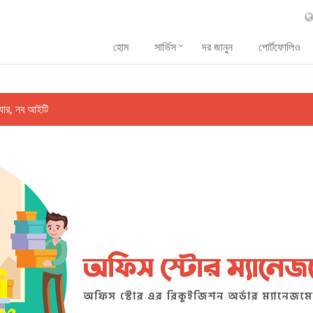
হোম
সার্ভিস
দর জানুন
পোর্টফোলিও
্যার, নব আইটি