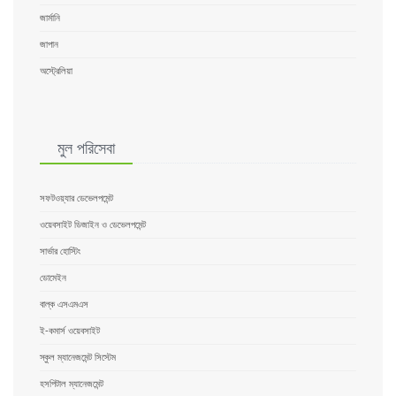
জার্মানি
জাপান
অস্ট্রেলিয়া
মুল পরিসেবা
সফটওয়্যার ডেভেলপমেন্ট
ওয়েবসাইট ডিজাইন ও ডেভেলপমেন্ট
সার্ভার হোস্টিং
ডোমেইন
বাল্ক এসএমএস
ই-কমার্স ওয়েবসাইট
স্কুল ম্যানেজমেন্ট সিস্টেম
হসপিটাল ম্যানেজমেন্ট