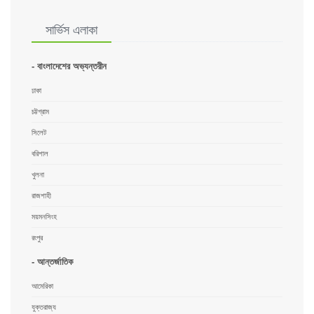
সার্ভিস এলাকা
- বাংলাদেশের অভ্যন্তরীন
ঢাকা
চট্টগ্রাম
সিলেট
বরিশাল
খুলনা
রাজশাহী
ময়মনসিংহ
রংপুর
- আন্তর্জাতিক
আমেরিকা
যুক্তরাজ্য