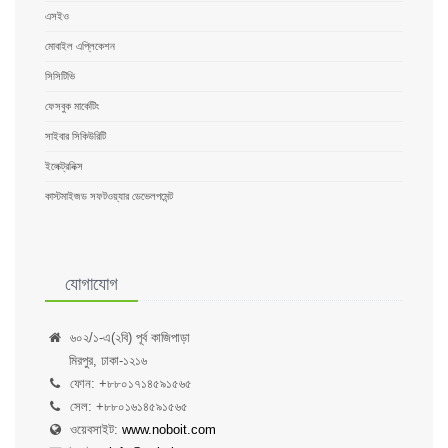
এসইও
মোবাইল এপ্লিকেশন
সিসিটিভি
ফেসবুক মার্কেটিং
সাইবার সিকিউরিটি
ইলেক্ট্রনিক্স
কাস্টমাইজড সফটওয়্যার ডেভেলপমেন্ট
যোগাযোগ
৬০২/১-এ(২বি) পূর্ব কাজিপাড়া
মিরপুর, ঢাকা-১২১৬
ফোন: +৮৮০১৭১৪৫৯১৫৬৫
সেল: +৮৮০১৬১৪৫৯১৫৬৫
ওয়েবসাইট:
www.noboit.com